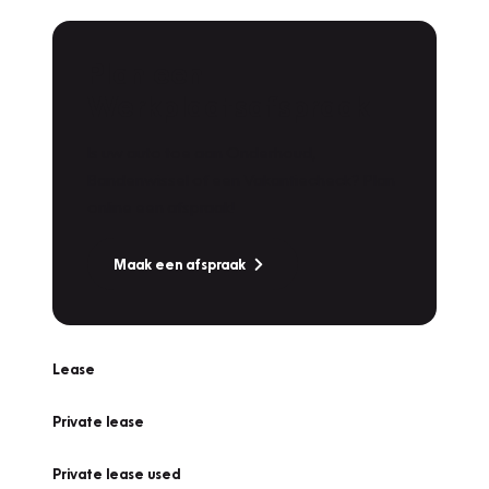
Plan een
Werkplaatsafspraak
Is uw auto toe aan Onderhoud,
Bandenwissel of een Vakantiecheck? Plan
online een afspraak!
Maak een afspraak
Lease
Private lease
Private lease used