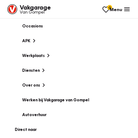
Vakgarage
0
Menu
Van Gompel
Occasions
APK
Werkplaats
Diensten
Over ons
Werken bij Vakgarage van Gompel
Autoverhuur
Direct naar