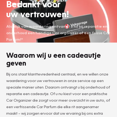
Bedankt voor
Werkplaatsplanner
uw vertrouwen!
Als blijk van waardering ontvangt u nu bij reparatie en
onderhoud een handige Car organizer of een frisse Car
Parfum!*
Waarom wij u een cadeautje
geven
Bij ons staat klanttevredenheid centraal, en we willen onze
waardering voor uw vertrouwen in onze service op een
speciale manier uiten. Daarom ontvangt u bij onderhoud of
reparatie een cadeautje. Of u nu kiest voor een praktische
Car Organizer die zorgt voor meer overzicht in uw auto, of
een verfrissende Car Parfum die elke rit aangenamer
maakt – wij zorgen ervoor dat uw ervaring bij ons extra