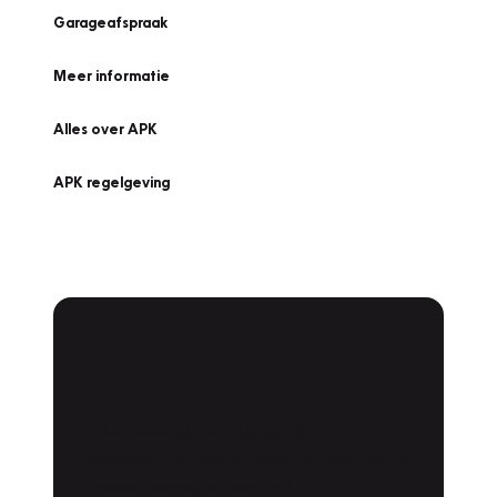
Garageafspraak
Meer informatie
Alles over APK
APK regelgeving
APK Keuring bij
Vakgarage!
Is het weer tijd voor de jaarlijkse APK? Ga
snel naar Vakgarage bij u in de buurt, en ga
zonder zorgen de weg op!