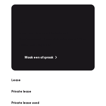
Plan een
Werkplaatsafspraak
Is uw auto toe aan Onderhoud,
Bandenwissel of een Vakantiecheck? Plan
online een afspraak!
Maak een afspraak
Lease
Private lease
Private lease used