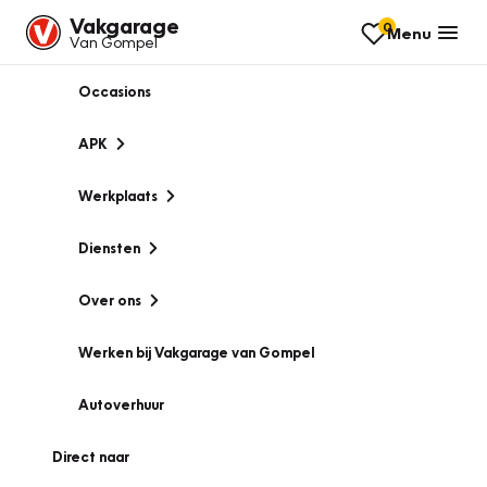
Vakgarage
0
Menu
Van Gompel
Occasions
APK
Werkplaats
Diensten
Over ons
Werken bij Vakgarage van Gompel
Autoverhuur
Direct naar