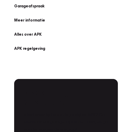
Garageafspraak
Meer informatie
Alles over APK
APK regelgeving
APK Keuring bij
Vakgarage!
Is het weer tijd voor de jaarlijkse APK? Ga
snel naar Vakgarage bij u in de buurt, en ga
zonder zorgen de weg op!