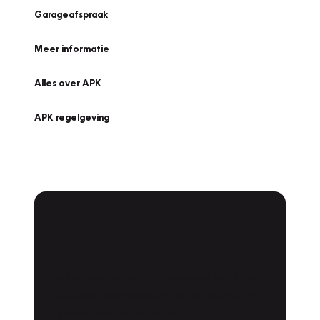
Garageafspraak
Meer informatie
Alles over APK
APK regelgeving
APK Keuring bij
Vakgarage!
Is het weer tijd voor de jaarlijkse APK? Ga
snel naar Vakgarage bij u in de buurt, en ga
zonder zorgen de weg op!