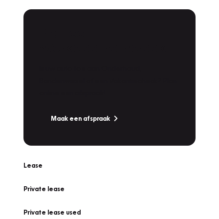
Plan een
Werkplaatsafspraak
Is uw auto toe aan Onderhoud,
Bandenwissel of een Vakantiecheck? Plan
online een afspraak!
Maak een afspraak
Lease
Private lease
Private lease used