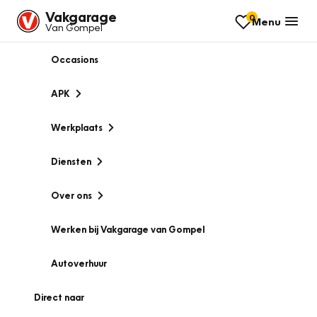
Vakgarage
0
Menu
Van Gompel
Occasions
APK
Werkplaats
Diensten
Over ons
Werken bij Vakgarage van Gompel
Autoverhuur
Direct naar