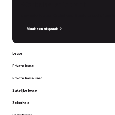
Werkplaatsafspraak
Is uw auto toe aan Onderhoud, Bandenwissel of een Va
Maak een afspraak
Lease
Private lease
Private lease used
Zakelijke lease
Zekerheid