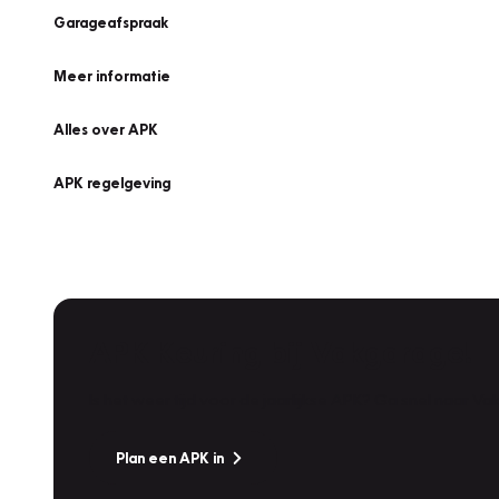
Garageafspraak
Meer informatie
Alles over APK
APK regelgeving
APK Keuring bij Vakgarage!
Is het weer tijd voor de jaarlijkse APK? Ga snel naar V
Plan een APK in