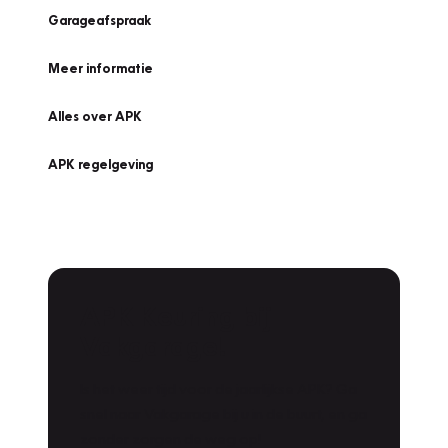
Garageafspraak
Meer informatie
Alles over APK
APK regelgeving
APK Keuring bij
Vakgarage!
Is het weer tijd voor de jaarlijkse APK? Ga
snel naar Vakgarage bij u in de buurt, en ga
zonder zorgen de weg op!