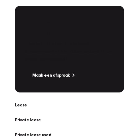
Plan een
Werkplaatsafspraak
Is uw auto toe aan Onderhoud,
Bandenwissel of een Vakantiecheck? Plan
online een afspraak!
Maak een afspraak
Lease
Private lease
Private lease used