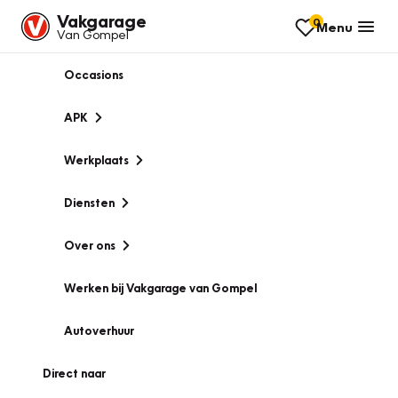
Vakgarage
0
Menu
Van Gompel
Occasions
APK
Werkplaats
Diensten
Over ons
Werken bij Vakgarage van Gompel
Autoverhuur
Direct naar