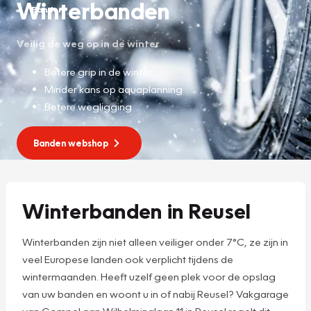
Winterbanden
Banden
Veilig de weg op in de winter
Betere grip in de winter
Minder kans op aquaplanning
Betere wegligging
Banden webshop
Winterbanden in Reusel
Winterbanden zijn niet alleen veiliger onder 7°C, ze zijn in
veel Europese landen ook verplicht tijdens de
wintermaanden. Heeft uzelf geen plek voor de opslag
van uw banden en woont u in of nabij Reusel? Vakgarage
van Gompel aan Wilhelminalaan 11 in Reusel regelt dit