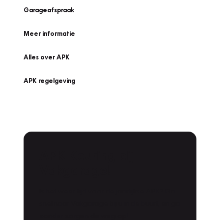
Garageafspraak
Meer informatie
Alles over APK
APK regelgeving
APK Keuring bij
Vakgarage!
Is het weer tijd voor de jaarlijkse APK? Ga
snel naar Vakgarage bij u in de buurt, en ga
zonder zorgen de weg op!