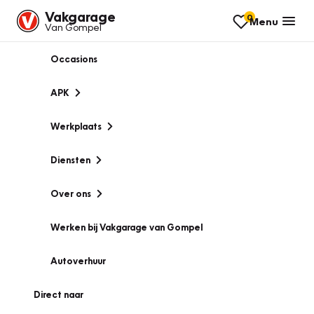
Vakgarage
0
Menu
Van Gompel
Occasions
APK
Werkplaats
Diensten
Over ons
Werken bij Vakgarage van Gompel
Autoverhuur
Direct naar