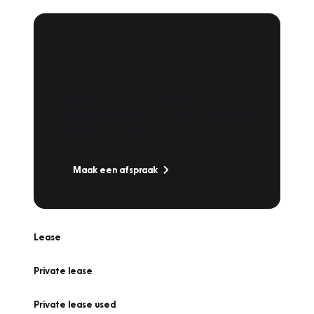
Plan een
Werkplaatsafspraak
Is uw auto toe aan Onderhoud,
Bandenwissel of een Vakantiecheck? Plan
online een afspraak!
Maak een afspraak
Lease
Private lease
Private lease used