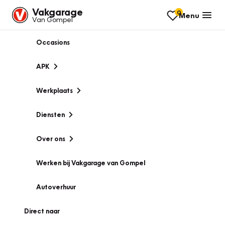
Vakgarage
0
Menu
Van Gompel
Occasions
APK
Werkplaats
Diensten
Over ons
Werken bij Vakgarage van Gompel
Autoverhuur
Direct naar