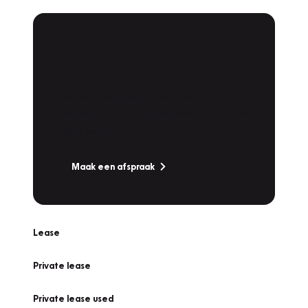
Plan een
Werkplaatsafspraak
Is uw auto toe aan Onderhoud,
Bandenwissel of een Vakantiecheck? Plan
online een afspraak!
Maak een afspraak
Lease
Private lease
Private lease used