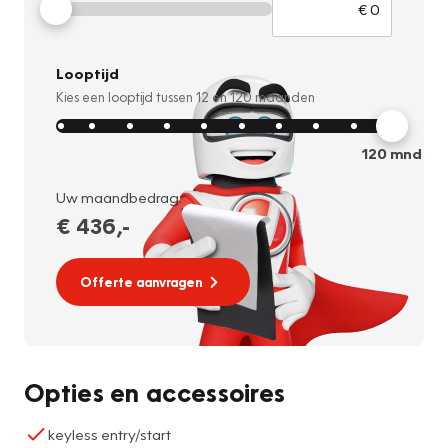
Looptijd
Kies een looptijd tussen
12
en
120
maanden
120
mnd
Uw maandbedrag:
€ 436
,-
Offerte aanvragen
Opties en accessoires
keyless entry/start