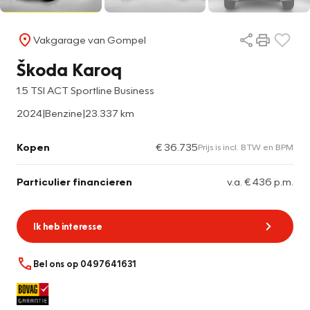
Vakgarage van Gompel
Škoda Karoq
1.5 TSI ACT Sportline Business
2024
|
Benzine
|
23.337 km
Kopen
€ 36.735
Prijs is incl. BTW en BPM
Particulier financieren
v.a. € 436 p.m.
Ik heb interesse
Bel ons op 0497641631