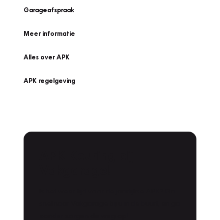
Garageafspraak
Meer informatie
Alles over APK
APK regelgeving
APK Keuring bij
Vakgarage!
Is het weer tijd voor de jaarlijkse APK? Ga
snel naar Vakgarage bij u in de buurt, en ga
zonder zorgen de weg op!