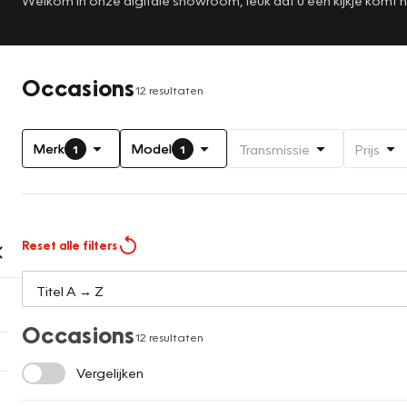
Occasions
12 resultaten
Merk
Model
Transmissie
Prijs
1
1
Reset alle filters
Occasions
12 resultaten
Vergelijken