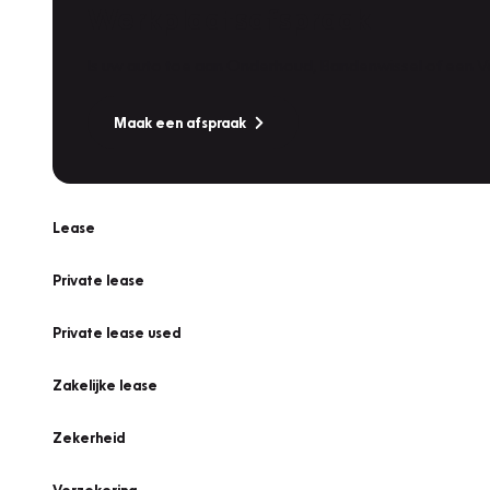
Werkplaatsafspraak
Is uw auto toe aan Onderhoud, Bandenwissel of een Va
Maak een afspraak
Lease
Private lease
Private lease used
Zakelijke lease
Zekerheid