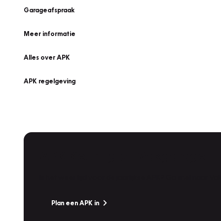
Garageafspraak
Meer informatie
Alles over APK
APK regelgeving
APK Keuring bij Vakgarage!
Is het weer tijd voor de jaarlijkse APK? Ga snel naar V
Plan een APK in