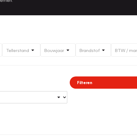
Tellerstand
Bouwjaar
Brandstof
BTW / ma
Filteren