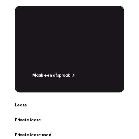
Plan een
Werkplaatsafspraak
Is uw auto toe aan Onderhoud,
Bandenwissel of een Vakantiecheck? Plan
online een afspraak!
Maak een afspraak
Lease
Private lease
Private lease used