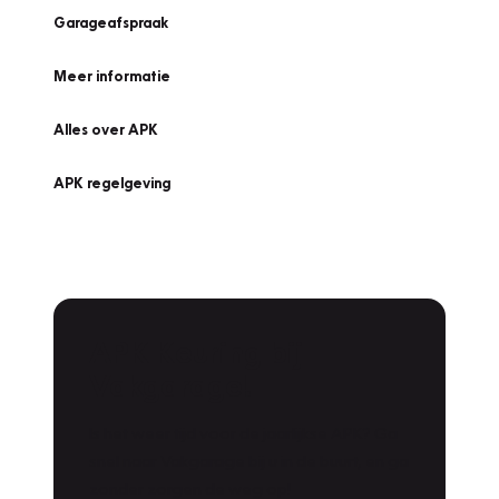
Garageafspraak
Meer informatie
Alles over APK
APK regelgeving
APK Keuring bij
Vakgarage!
Is het weer tijd voor de jaarlijkse APK? Ga
snel naar Vakgarage bij u in de buurt, en ga
zonder zorgen de weg op!