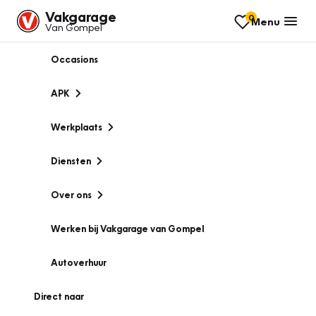
Vakgarage
0
Menu
Van Gompel
Occasions
APK
Werkplaats
Diensten
Over ons
Werken bij Vakgarage van Gompel
Autoverhuur
Direct naar