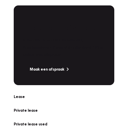
Plan een
Werkplaatsafspraak
Is uw auto toe aan Onderhoud,
Bandenwissel of een Vakantiecheck? Plan
online een afspraak!
Maak een afspraak
Lease
Private lease
Private lease used