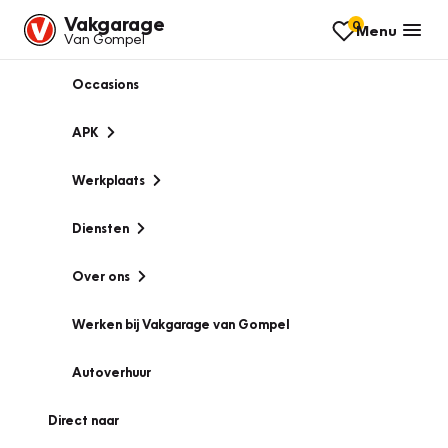
Vakgarage
0
Menu
Van Gompel
Occasions
APK
Werkplaats
Diensten
Over ons
Werken bij Vakgarage van Gompel
Autoverhuur
Direct naar