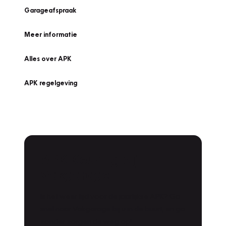
Garageafspraak
Meer informatie
Alles over APK
APK regelgeving
APK Keuring bij
Vakgarage!
Is het weer tijd voor de jaarlijkse APK? Ga
snel naar Vakgarage bij u in de buurt, en ga
zonder zorgen de weg op!