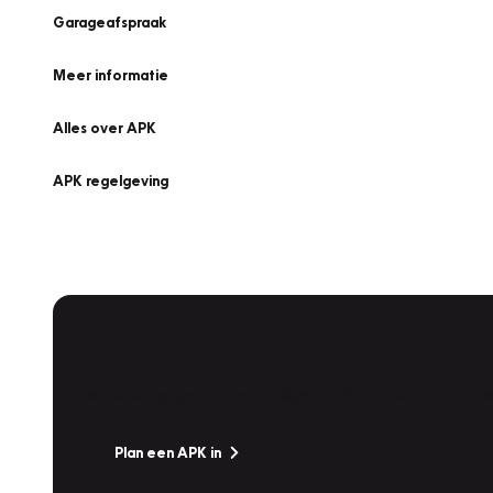
Garageafspraak
Meer informatie
Alles over APK
APK regelgeving
APK Keuring bij Vakgarage!
Is het weer tijd voor de jaarlijkse APK? Ga snel naar V
Plan een APK in