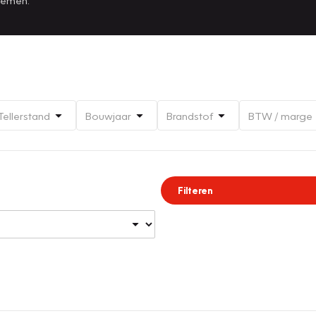
Tellerstand
Bouwjaar
Brandstof
BTW / marge
Filteren