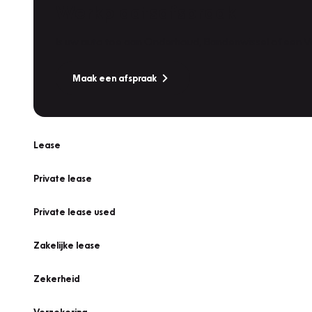
Werkplaatsafspraak
Is uw auto toe aan Onderhoud, Bandenwissel of een Va
Maak een afspraak
Lease
Private lease
Private lease used
Zakelijke lease
Zekerheid