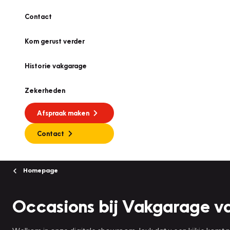
Contact
Kom gerust verder
Historie vakgarage
Zekerheden
Afspraak maken
Contact
Homepage
Occasions bij Vakgarage 
Welkom in onze digitale showroom, leuk dat u een kijkje komt