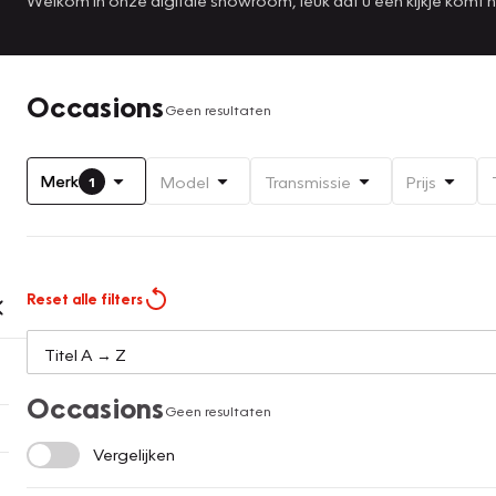
Occasions
Geen resultaten
Merk
Model
Transmissie
Prijs
1
Reset alle filters
Occasions
Geen resultaten
Vergelijken